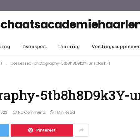
Schaatsacademiehaarle
ding
Teamsport
Training
Voedingssuppleme
1
possessed-photography-5tb8h8D9k3Y-unsplash-1
»
raphy-5tb8h8D9k3Y-u
2023
No Comments
1 Min Read
Pinterest