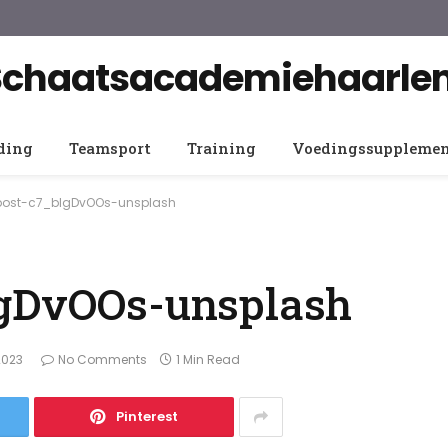
Schaatsacademiehaarle
ding
Teamsport
Training
Voedingssuppleme
post-c7_blgDvOOs-unsplash
lgDvOOs-unsplash
2023
No Comments
1 Min Read
Pinterest