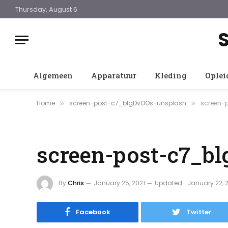
Thursday, August 6
Algemeen
Apparatuur
Kleding
Oplei
Home
screen-post-c7_blgDvOOs-unsplash
screen-
»
»
screen-post-c7_b
By
Chris
January 25, 2021
Updated:
January 22, 
Facebook
Twitter